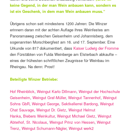
keine Gegend, in der man Wein anbauen kann, sondern es
ist ein Geschenk, in dem man Wein anbauen muss.“
Übrigens schon seit mindestens 1200 Jahren: Die Winzer
erinnern daran mit der achten Auflage ihres Weinfestes am
Panoramaweg zwischen Geisenheim und Johannisberg, dem
sogenannten Morschbergfest am 16. und 17. September. Eine
Urkunde von 817 dokumentiert, dass
Kaiser Ludwig der Fromme
den Fürstäbten von Fulda Weinberge am Elsterbach abkaufte –
eines der frühesten schriftlichen Zeugnisse für Weinbau im
Rheingau. Na denn: Prost!
Beteiligte Winzer Betriebe:
Hof Rheinblick
,
Weingut Karlo Dillmann
,
Weingut der Hochschule
Geisenheim
,
Weingut Graf-Müller
,
Weingut Tannenhof
,
Weingut
Sohns GbR
,
Weingut George
,
Sektkellerrei Bardong
,
Weingut
Chat Sauvage
,
Weingut Dr. Gietz
,
Weingut Helmut
Hanka
,
Biebers Weinkultur
,
Weingut Michael Gietz
,
Weingut
Abteihof, St. Nicolaus
,
Weingut Prinz von Hessen
,
Weingut
Trenz
,
Weingut Schumann-Nägler
,
Weingut werk2