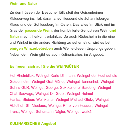
Wein und Natur
Zu den Füssen der Besucher fällt steil der Geisenheimer
Kläuserweg ins Tal, daran anschliessend die Johannisberger
Klaus und der Schlossberg im Osten. Das alles im Blick und im
Glas der
passende Wein
, der kombinierte Genuß von Wein
und
Natur
macht Herkunft erfahrbar. Da auch Rüdesheim in die eine
und Winkel in die andere Richtung zu sehen sind, wird es bei
einigen Winzerbetrieben
auch Weine diesen Ursprungs geben.
Neben dem Wein gibt es auch Kulinarisches im Angebot.
Es freuen sich auf Sie die WEINGÜTER
Hof Rheinblick
,
Weingut Karlo Dillmann
,
Weingut der Hochschule
Geisenheim
,
Weingut Graf-Müller
,
Weingut Tannenhof
,
Weingut
Sohns GbR
,
Weingut George
,
Sektkellerrei Bardong
,
Weingut
Chat Sauvage
,
Weingut Dr. Gietz
,
Weingut Helmut
Hanka
,
Biebers Weinkultur
,
Weingut Michael Gietz
,
Weingut
Abteihof, St. Nicolaus
,
Weingut Prinz von Hessen
,
Weingut
Trenz
,
Weingut Schumann-Nägler
,
Weingut werk2
KULINARISCHES Angebot