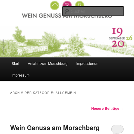
Zum
Zum
Inhalt
sekundären
Such
wechseln
Inhalt
wechseln
Hauptmenü
Start
Anfahrt zum Morschberg
Impressionen
Impressum
ARCHIV DER KATEGORIE:
ALLGEMEIN
Beitragsnavigation
Neuere Beiträge
→
Wein Genuss am Morschberg