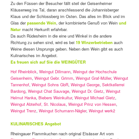
Zu den Füssen der Besucher fällt steil der Geisenheimer
Kläuserweg ins Tal, daran anschliessend die Johannisberger
Klaus und der Schlossberg im Osten. Das alles im Blick und im
Glas der
passende Wein
, der kombinierte Genuß von Wein
und
Natur
macht Herkunft erfahrbar.
Da auch Rüdesheim in die eine und Winkel in die andere
Richtung zu sehen sind, wird es bei
19 Winzerbetrieben
auch
Weine diesen Ursprungs geben. Neben dem Wein gibt es auch
Kulinarisches im Angebot.
Es freuen sich auf Sie die WEINGÜTER
Hof Rheinblick
,
Weingut Dillmann
,
Weingut der Hochschule
Geisenheim
,
Weingut Gebr. Grimm
,
Weingut Graf-Müller
,
Weingut
Tannenhof
,
Weingut Sohns GbR
,
Weingut George
,
Sektkellerrei
Bardong
,
Weingut Chat Sauvage
,
Weingut Dr. Gietz
,
Weingut
Helmut Hanka
,
Biebers Weinkultur
,
Weingut Michael Gietz
,
Weingut Abteihof, St. Nicolaus
,
Weingut Prinz von Hessen
,
Weingut Trenz
,
Weingut Schumann-Nägler
,
Weingut werk2
KULINARISCHES Angebot
Rheingauer Flammkuchen nach original Elsässer Art vom