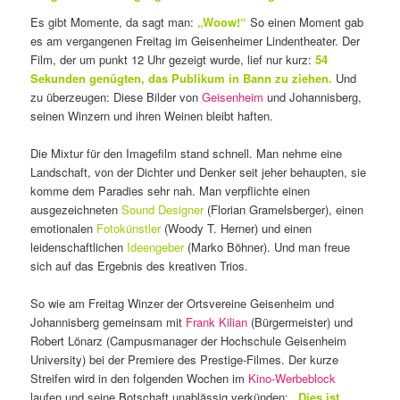
Es gibt Momente, da sagt man:
„Woow!“
So einen Moment gab
es am vergangenen Freitag im Geisenheimer Lindentheater. Der
Film, der um punkt 12 Uhr gezeigt wurde, lief nur kurz:
54
Sekunden genügten, das Publikum in Bann zu ziehen.
Und
zu überzeugen: Diese Bilder von
Geisenheim
und Johannisberg,
seinen Winzern und ihren Weinen bleibt haften.
Die Mixtur für den Imagefilm stand schnell. Man nehme eine
Landschaft, von der Dichter und Denker seit jeher behaupten, sie
komme dem Paradies sehr nah. Man verpflichte einen
ausgezeichneten
Sound Designer
(Florian Gramelsberger), einen
emotionalen
Fotokünstler
(Woody T. Herner) und einen
leidenschaftlichen
Ideengeber
(Marko Böhner). Und man freue
sich auf das Ergebnis des kreativen Trios.
So wie am Freitag Winzer der Ortsvereine Geisenheim und
Johannisberg gemeinsam mit
Frank Kilian
(Bürgermeister) und
Robert Lönarz (Campusmanager der Hochschule Geisenheim
University) bei der Premiere des Prestige-Filmes. Der kurze
Streifen wird in den folgenden Wochen im
Kino-Werbeblock
laufen und seine Botschaft unablässig verkünden:
„Dies ist