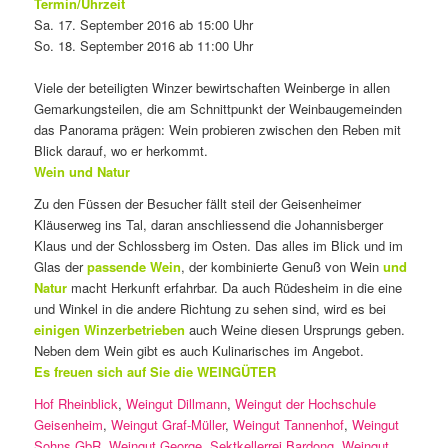
Termin/Uhrzeit
Sa. 17. September 2016 ab 15:00 Uhr
So. 18. September 2016 ab 11:00 Uhr
Viele der beteiligten Winzer bewirtschaften Weinberge in allen
Gemarkungsteilen, die am Schnittpunkt der Weinbaugemeinden
das Panorama prägen: Wein probieren zwischen den Reben mit
Blick darauf, wo er herkommt.
Wein und Natur
Zu den Füssen der Besucher fällt steil der Geisenheimer
Kläuserweg ins Tal, daran anschliessend die Johannisberger
Klaus und der Schlossberg im Osten. Das alles im Blick und im
Glas der
passende Wein
, der kombinierte Genuß von Wein
und
Natur
macht Herkunft erfahrbar. Da auch Rüdesheim in die eine
und Winkel in die andere Richtung zu sehen sind, wird es bei
einigen Winzerbetrieben
auch Weine diesen Ursprungs geben.
Neben dem Wein gibt es auch Kulinarisches im Angebot.
Es freuen sich auf Sie die WEINGÜTER
Hof Rheinblick
,
Weingut Dillmann
,
Weingut der Hochschule
Geisenheim
,
Weingut Graf-Müller
,
Weingut Tannenhof
,
Weingut
Sohns GbR
,
Weingut George
,
Sektkellerrei Bardong
,
Weingut